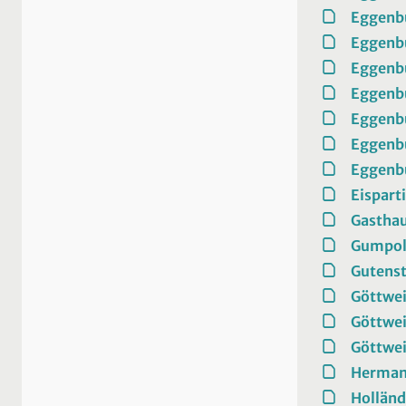
Eggenbu
Eggenb
Eggenb
Eggenb
Eggenb
Eggenb
Eggenb
Eisparti
Gasthau
Gumpol
Gutenst
Göttwei
Göttwe
Göttwei
Herman
Holländ