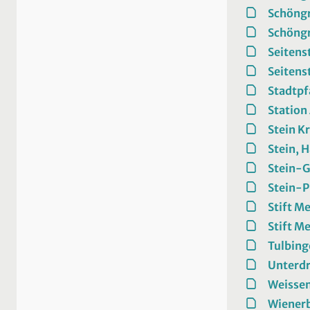
Schöng
Schöng
Seitens
Seitens
Stadtpf
Station
Stein K
Stein, 
Stein-G
Stein-
Stift M
Stift M
Tulbin
Unterd
Weissen
Wiener