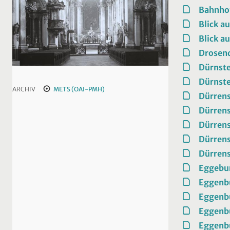
Bahnhof
Blick a
Blick au
Drosend
Dürnste
Dürnste
ARCHIV
METS (OAI-PMH)
Dürrens
Dürrens
Dürren
Dürren
Dürren
Eggebu
Eggenb
Eggenb
Eggenb
Eggenb