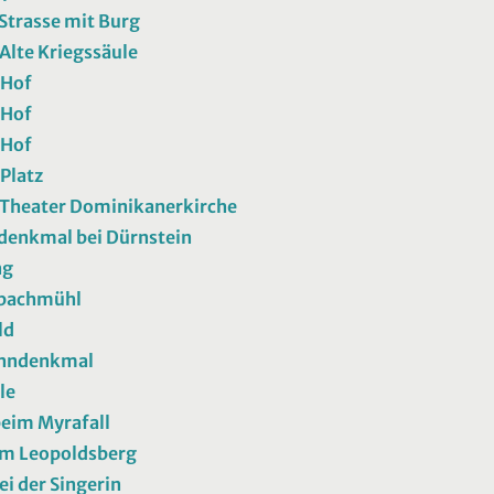
Strasse mit Burg
lte Kriegssäule
Hof
Hof
Hof
Platz
Theater Dominikanerkirche
denkmal bei Dürnstein
ng
bachmühl
ld
ahndenkmal
le
eim Myrafall
am Leopoldsberg
ei der Singerin