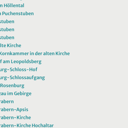
im Höllental
in Puchenstuben
stuben
stuben
stuben
lte Kirche
ornkammer in der alten Kirche
f am Leopoldsberg
urg-Schloss-Hof
urg-Schlossaufgang
 Rosenburg
au im Gebirge
rabern
rabern-Apsis
rabern-Kirche
abern-Kirche Hochaltar