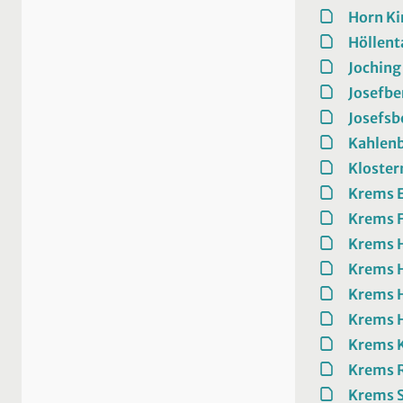
Horn Ki
Höllent
Joching
Josefbe
Josefsb
Kahlen
Kloste
Krems E
Krems F
Krems H
Krems 
Krems H
Krems H
Krems 
Krems R
Krems S