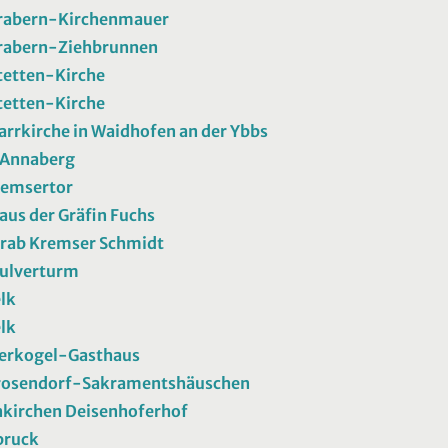
rabern-Kirchenmauer
rabern-Ziehbrunnen
tetten-Kirche
tetten-Kirche
arrkirche in Waidhofen an der Ybbs
 Annaberg
remsertor
Haus der Gräfin Fuchs
rab Kremser Schmidt
Pulverturm
elk
elk
gerkogel-Gasthaus
rosendorf-Sakramentshäuschen
kirchen Deisenhoferhof
bruck