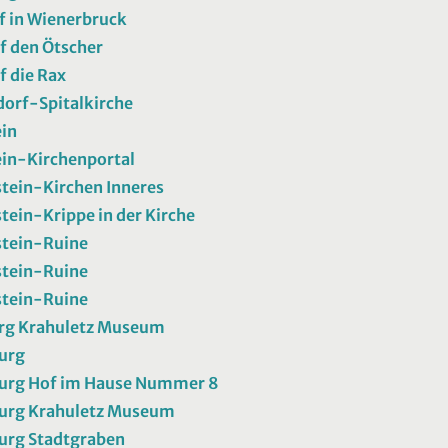
 in Wienerbruck
uf den Ötscher
f die Rax
orf-Spitalkirche
in
in-Kirchenportal
tein-Kirchen Inneres
tein-Krippe in der Kirche
stein-Ruine
stein-Ruine
stein-Ruine
rg Krahuletz Museum
urg
urg Hof im Hause Nummer 8
urg Krahuletz Museum
urg Stadtgraben