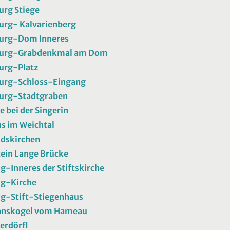
rg Stiege
urg- Kalvarienberg
urg-Dom Inneres
urg-Grabdenkmal am Dom
urg-Platz
urg-Schloss-Eingang
urg-Stadtgraben
e bei der Singerin
s im Weichtal
dskirchen
ein Lange Brücke
g-Inneres der Stiftskirche
ig-Kirche
g-Stift-Stiegenhaus
nskogel vom Hameau
erdörfl