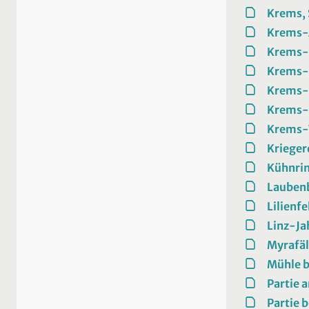
Krems, 
Krems-A
Krems-
Krems-
Krems-
Krems-
Krems-
Krieger
Kühnri
Lauben
Lilienfe
Linz-J
Myrafäl
Mühle b
Partie 
Partie b