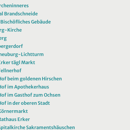
rcheninneres
al Brandschneide
 Bischöfliches Gebäude
rg-Kirche
erg
bergerdorf
rneuburg-Lichtturm
rker tägl Markt
ellnerhof
of beim goldenen Hirschen
Hof im Apothekerhaus
of im Gasthof zum Ochsen
of in der oberen Stadt
Körnermarkt
athaus Erker
pitalkirche Sakramentshäuschen