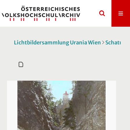
Lichtbildersammlung Urania Wien
Schatulle