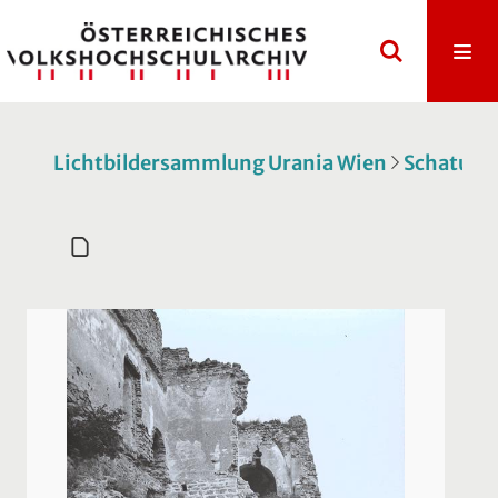
Lichtbildersammlung Urania Wien
Schatulle