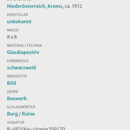
Niederösterreich, Krems
, ca. 1912
HERSTELLER
unbekannt
MASSE
8 x 8
MATERIAL / TECHNIK
Glasdiapositiv
FARBMODUS
schwarzweiß
MEDIENTYP
Bild
GENRE
Bauwerk
SCHLAGWÖRTER
Burg
/
Ruine
SIGNATUR
B-VID Skio-Urania 559/70