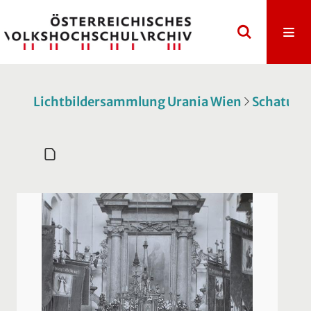
Lichtbildersammlung Urania Wien
Schatulle