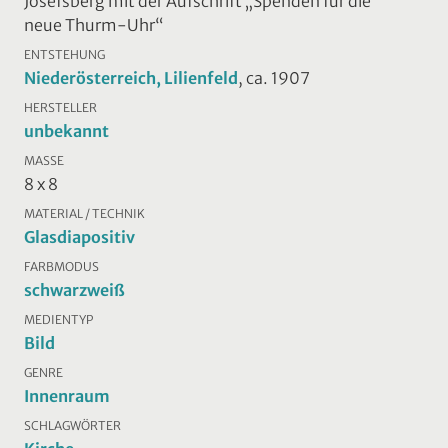
Josefsberg mit der Aufschrift „Spenden für die
neue Thurm-Uhr“
ENTSTEHUNG
Niederösterreich, Lilienfeld
, ca. 1907
HERSTELLER
unbekannt
MASSE
8 x 8
MATERIAL / TECHNIK
Glasdiapositiv
FARBMODUS
schwarzweiß
MEDIENTYP
Bild
GENRE
Innenraum
SCHLAGWÖRTER