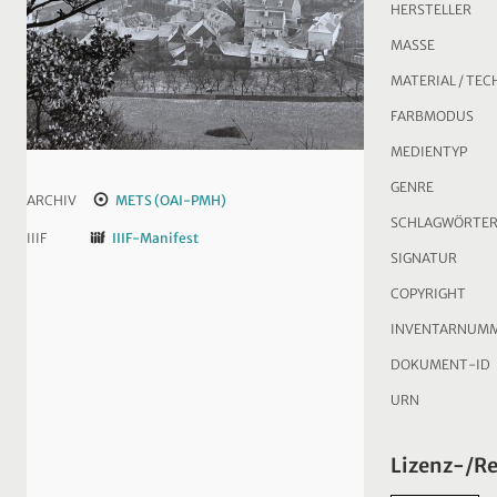
HERSTELLER
MASSE
MATERIAL / TEC
FARBMODUS
MEDIENTYP
GENRE
ARCHIV
METS (OAI-PMH)
SCHLAGWÖRTE
IIIF
IIIF-Manifest
SIGNATUR
COPYRIGHT
INVENTARNUM
DOKUMENT-ID
URN
Lizenz-/R