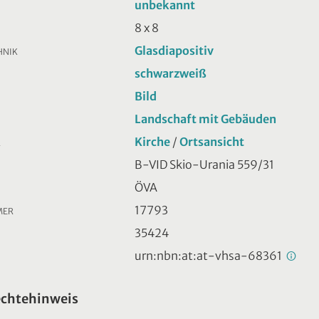
unbekannt
8 x 8
Glasdiapositiv
HNIK
schwarzweiß
Bild
Landschaft mit Gebäuden
Kirche
/
Ortsansicht
R
B-VID Skio-Urania 559/31
ÖVA
17793
MER
35424
urn:nbn:at:at-vhsa-68361
echtehinweis