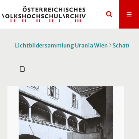
Lichtbildersammlung Urania Wien
Schatulle