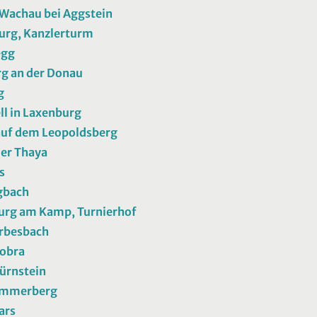
Wachau bei Aggstein
urg, Kanzlerturm
egg
g an der Donau
g
ll in Laxenburg
auf dem Leopoldsberg
der Thaya
s
gbach
urg am Kamp, Turnierhof
rbesbach
Dobra
ürnstein
Emmerberg
ars