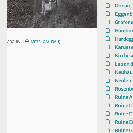
Donau, 
Eggenb
Grafen
Hainbur
Hardeg
ARCHIV
METS (OAI-PMH)
Karusse
Kirche 
Laa an 
Neuhau
Neulen
Rosenb
Ruine A
Ruine 
Ruine D
Ruine 
Ruine G