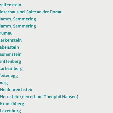
reifenstein
interhaus bei Spitz an der Donau
Klamm, Semmering
Klamm, Semmering
Krumau
erkenstein
abenstein
auhenstein
enftenberg
Starhemberg
Weitenegg
burg
 Heidenreichstein
 Hernstein (neu erbaut Theophil Hansen)
 Kranichberg
 Laxenburg