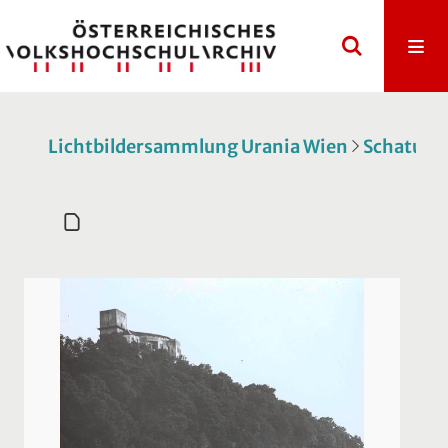
Lichtbildersammlung Urania Wien
Schatulle