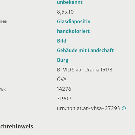
unbekannt
8,5 x 10
Glasdiapositiv
HNIK
handkoloriert
Bild
Gebäude mit Landschaft
Burg
R
B-VID Skio-Urania 151/8
ÖVA
14276
MER
31907
urn:nbn:at:at-vhsa-27293
echtehinweis