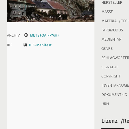
HERSTELLER
MASSE
MATERIAL / TEC
FARBMODUS
ARCHIV
METS (OAI-PMH)
MEDIENTYP
IIIF
IIIF-Manifest
GENRE
SCHLAGWÖRTE
SIGNATUR
COPYRIGHT
INVENTARNUM
DOKUMENT-ID
URN
Lizenz-/R