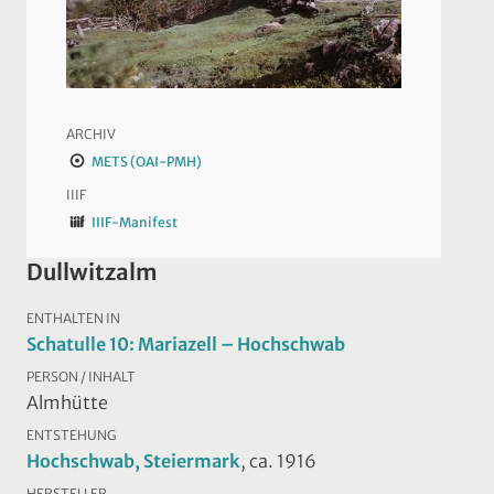
ARCHIV
METS (OAI-PMH)
IIIF
IIIF-Manifest
Dullwitzalm
ENTHALTEN IN
Schatulle 10: Mariazell – Hochschwab
PERSON / INHALT
Almhütte
ENTSTEHUNG
Hochschwab, Steiermark
, ca. 1916
HERSTELLER