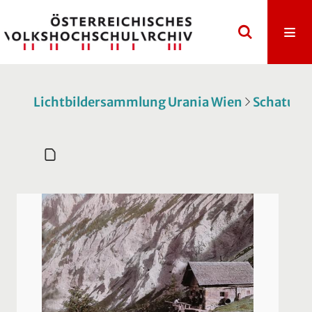
Lichtbildersammlung Urania Wien
Schatulle