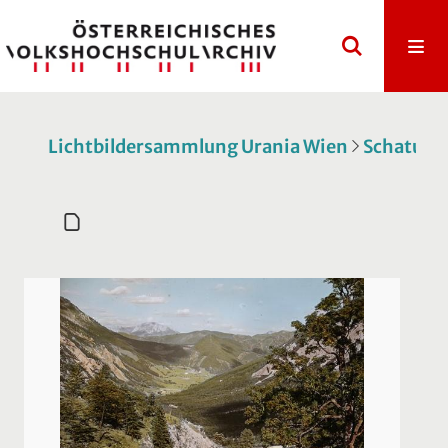
Lichtbildersammlung Urania Wien
Schatulle