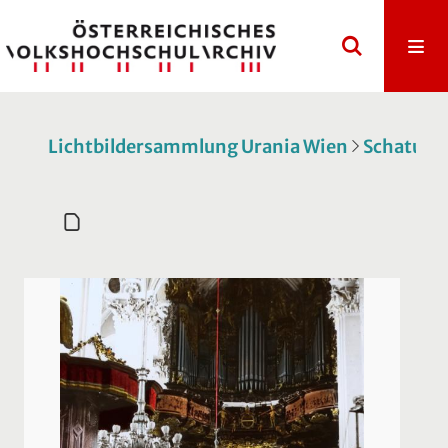
Lichtbildersammlung Urania Wien
Schatulle