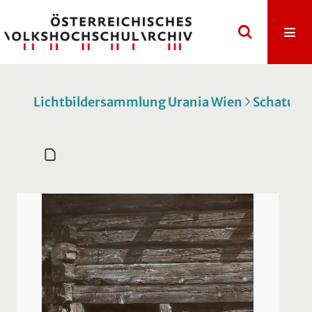
Lichtbildersammlung Urania Wien
Schatulle