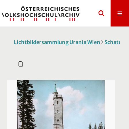
Lichtbildersammlung Urania Wien
Schatulle