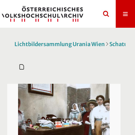
Lichtbildersammlung Urania Wien
Schatulle