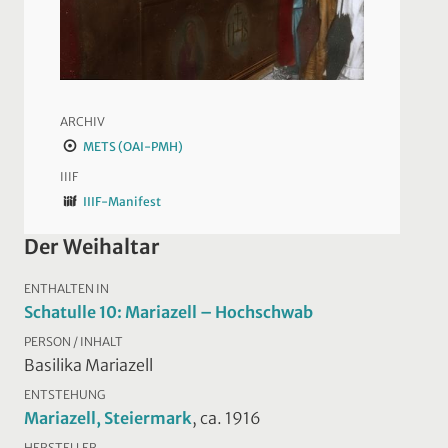
ARCHIV
METS (OAI-PMH)
IIIF
IIIF-Manifest
Der Weihaltar
ENTHALTEN IN
Schatulle 10: Mariazell – Hochschwab
PERSON / INHALT
Basilika Mariazell
ENTSTEHUNG
Mariazell, Steiermark
, ca. 1916
HERSTELLER