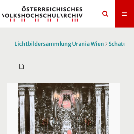
Lichtbildersammlung Urania Wien
Schatulle