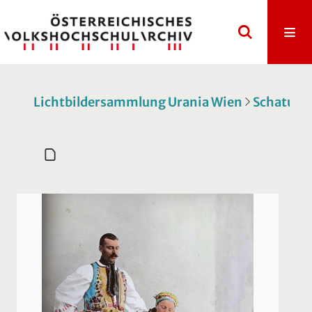
Lichtbildersammlung Urania Wien
Schatulle