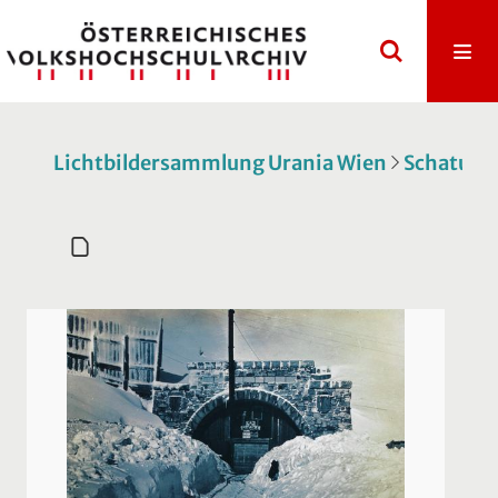
Lichtbildersammlung Urania Wien
Schatulle