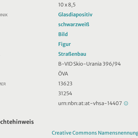
10 x 8,5
Glasdiapositiv
HNIK
schwarzweiß
Bild
Figur
Straßenbau
R
B-VID Skio-Urania 396/94
ÖVA
13623
MER
31254
urn:nbn:at:at-vhsa-14407
echtehinweis
Creative Commons Namensnennung -