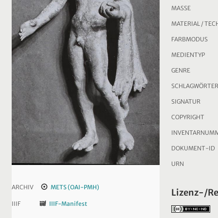
MASSE
MATERIAL / TEC
FARBMODUS
MEDIENTYP
GENRE
SCHLAGWÖRTE
SIGNATUR
COPYRIGHT
INVENTARNUM
DOKUMENT-ID
URN
ARCHIV
METS (OAI-PMH)
Lizenz-/R
IIIF
IIIF-Manifest