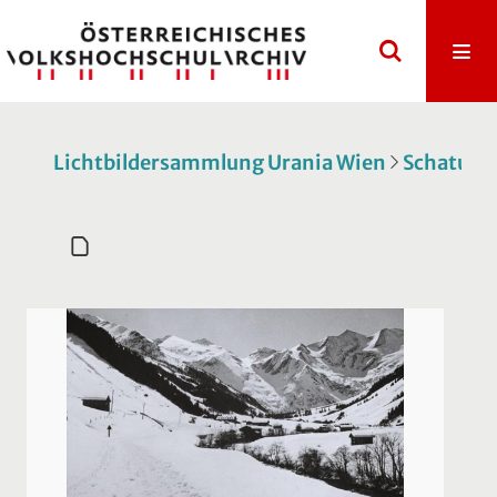
Lichtbildersammlung Urania Wien
Schatulle