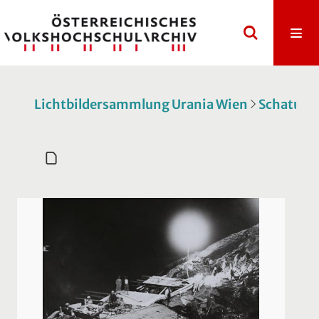
Lichtbildersammlung Urania Wien
Schatulle