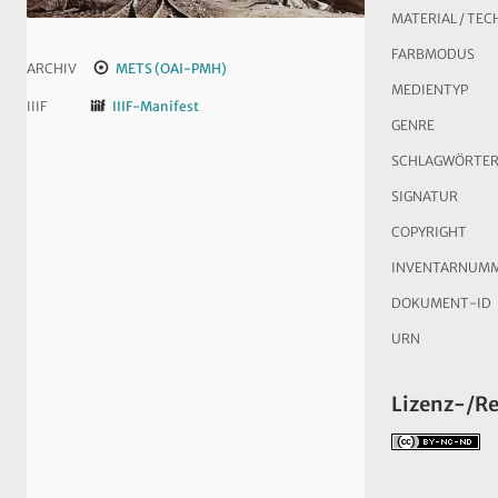
MATERIAL / TEC
FARBMODUS
ARCHIV
METS (OAI-PMH)
MEDIENTYP
IIIF
IIIF-Manifest
GENRE
SCHLAGWÖRTE
SIGNATUR
COPYRIGHT
INVENTARNUM
DOKUMENT-ID
URN
Lizenz-/R