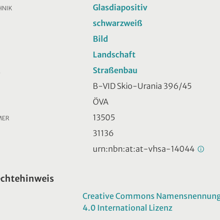
Glasdiapositiv
HNIK
schwarzweiß
Bild
Landschaft
Straßenbau
R
B-VID Skio-Urania 396/45
ÖVA
13505
MER
31136
urn:nbn:at:at-vhsa-14044
echtehinweis
Creative Commons Namensnennung -
4.0 International Lizenz