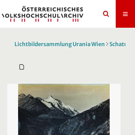
Lichtbildersammlung Urania Wien
Schatulle