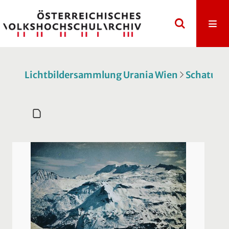
Lichtbildersammlung Urania Wien
Schatulle