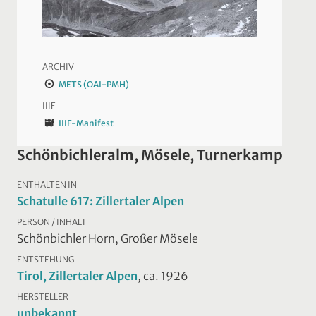
ARCHIV
METS (OAI-PMH)
IIIF
IIIF-Manifest
Schönbichleralm, Mösele, Turnerkamp
ENTHALTEN IN
Schatulle 617: Zillertaler Alpen
PERSON / INHALT
Schönbichler Horn, Großer Mösele
ENTSTEHUNG
Tirol, Zillertaler Alpen
, ca. 1926
HERSTELLER
unbekannt