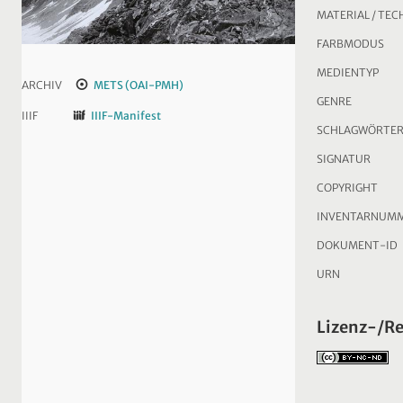
MATERIAL / TEC
FARBMODUS
MEDIENTYP
ARCHIV
METS (OAI-PMH)
GENRE
IIIF
IIIF-Manifest
SCHLAGWÖRTE
SIGNATUR
COPYRIGHT
INVENTARNUM
DOKUMENT-ID
URN
Lizenz-/R