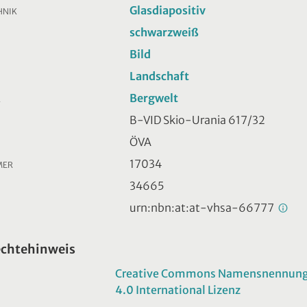
Glasdiapositiv
HNIK
schwarzweiß
Bild
Landschaft
Bergwelt
R
B-VID Skio-Urania 617/32
ÖVA
17034
MER
34665
urn:nbn:at:at-vhsa-66777
echtehinweis
Creative Commons Namensnennung -
4.0 International Lizenz