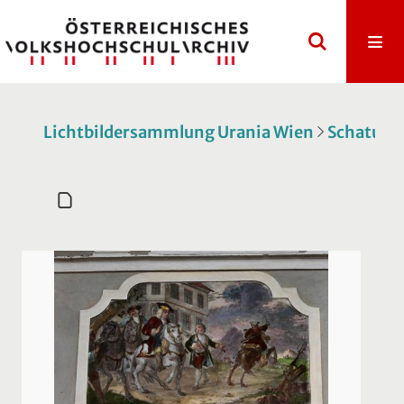
Lichtbildersammlung Urania Wien
Schatulle