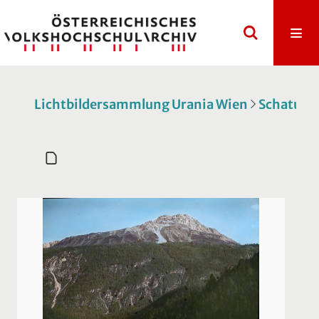
Lichtbildersammlung Urania Wien
Schatulle