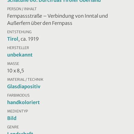
Schatulle 66: Durch das Tiroler Oberland
PERSON / INHALT
Fernpassstraße – Verbindung von Inntal und
Außerfern über den Fernpass
ENTSTEHUNG
Tirol
, ca. 1919
HERSTELLER
unbekannt
MASSE
10 x 8,5
MATERIAL / TECHNIK
Glasdiapositiv
FARBMODUS
handkoloriert
MEDIENTYP
Bild
GENRE