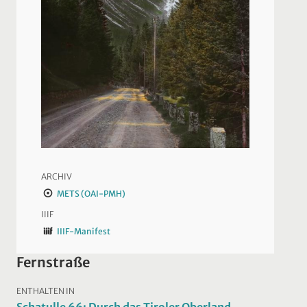
ARCHIV
METS (OAI-PMH)
IIIF
IIIF-Manifest
Fernstraße
ENTHALTEN IN