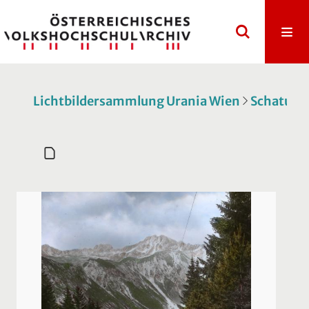
Lichtbildersammlung Urania Wien
Schatulle