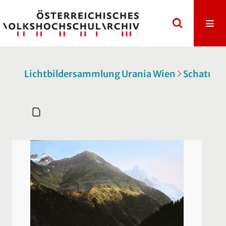
Lichtbildersammlung Urania Wien
Schatulle