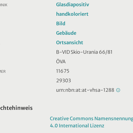
Glasdiapositiv
HNIK
handkoloriert
Bild
Gebäude
Ortsansicht
R
B-VID Skio-Urania 66/81
ÖVA
11675
MER
29303
urn:nbn:at:at-vhsa-1288
echtehinweis
Creative Commons Namensnennung -
4.0 International Lizenz