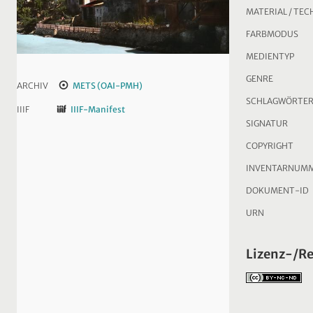
MATERIAL / TEC
FARBMODUS
MEDIENTYP
GENRE
ARCHIV
METS (OAI-PMH)
SCHLAGWÖRTE
IIIF
IIIF-Manifest
SIGNATUR
COPYRIGHT
INVENTARNUM
DOKUMENT-ID
URN
Lizenz-/R