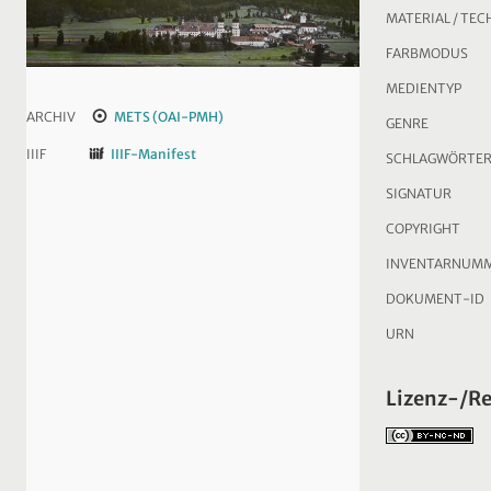
MATERIAL / TEC
FARBMODUS
MEDIENTYP
ARCHIV
METS (OAI-PMH)
GENRE
IIIF
IIIF-Manifest
SCHLAGWÖRTE
SIGNATUR
COPYRIGHT
INVENTARNUM
DOKUMENT-ID
URN
Lizenz-/R