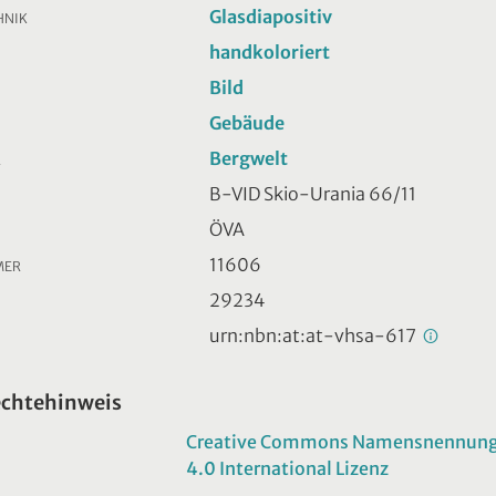
Glasdiapositiv
HNIK
handkoloriert
Bild
Gebäude
Bergwelt
R
B-VID Skio-Urania 66/11
ÖVA
11606
MER
29234
urn:nbn:at:at-vhsa-617
echtehinweis
Creative Commons Namensnennung -
4.0 International Lizenz