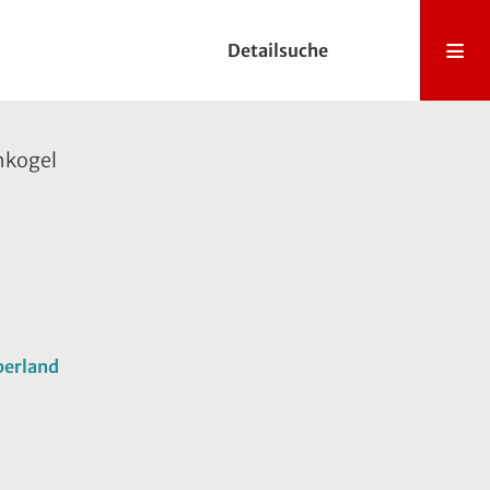
Detailsuche
hkogel
berland