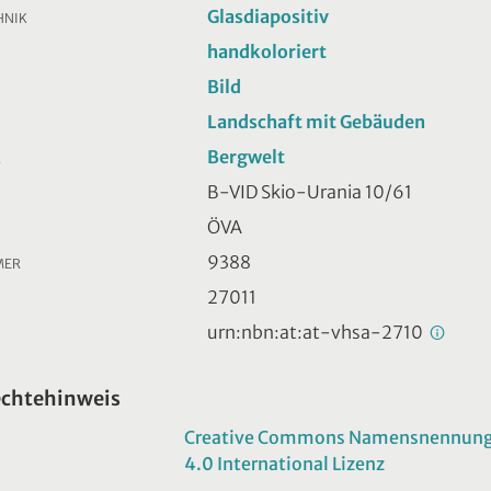
Glasdiapositiv
HNIK
handkoloriert
Bild
Landschaft mit Gebäuden
Bergwelt
R
B-VID Skio-Urania 10/61
ÖVA
9388
MER
27011
urn:nbn:at:at-vhsa-2710
echtehinweis
Creative Commons Namensnennung -
4.0 International Lizenz