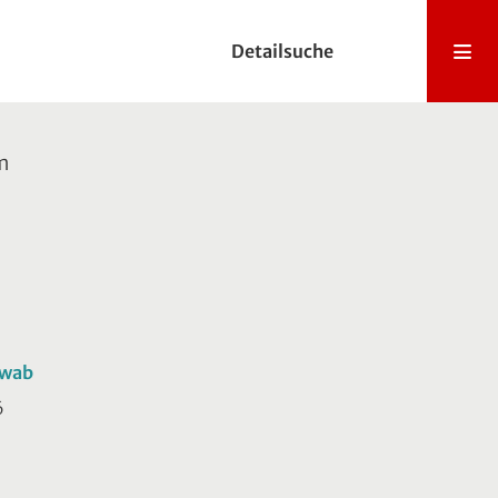
Detailsuche
m
hwab
6