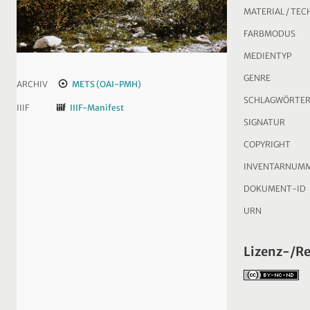
MATERIAL / TEC
FARBMODUS
MEDIENTYP
GENRE
ARCHIV
METS (OAI-PMH)
SCHLAGWÖRTE
IIIF
IIIF-Manifest
SIGNATUR
COPYRIGHT
INVENTARNUM
DOKUMENT-ID
URN
Lizenz-/R