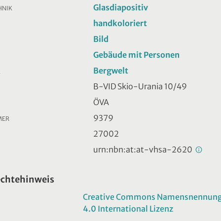
Glasdiapositiv
HNIK
handkoloriert
Bild
Gebäude mit Personen
Bergwelt
R
B-VID Skio-Urania 10/49
ÖVA
9379
MER
27002
urn:nbn:at:at-vhsa-2620
echtehinweis
Creative Commons Namensnennung -
4.0 International Lizenz