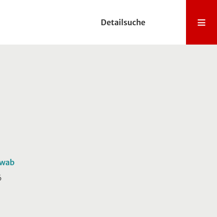
Detailsuche
hwab
6