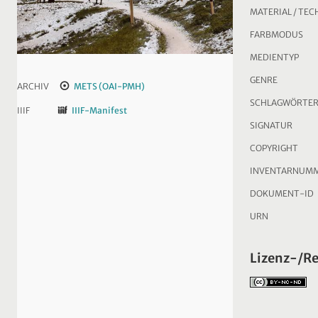
MATERIAL / TEC
FARBMODUS
MEDIENTYP
GENRE
ARCHIV
METS (OAI-PMH)
SCHLAGWÖRTE
IIIF
IIIF-Manifest
SIGNATUR
COPYRIGHT
INVENTARNUM
DOKUMENT-ID
URN
Lizenz-/R