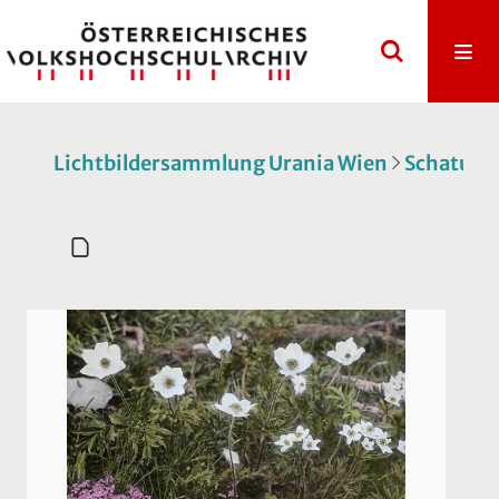
Lichtbildersammlung Urania Wien
Schatulle