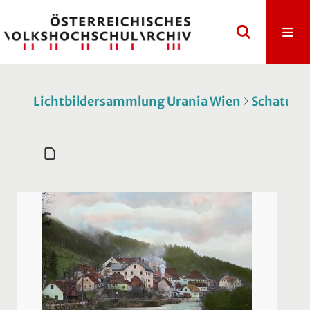
Lichtbildersammlung Urania Wien
Schatulle