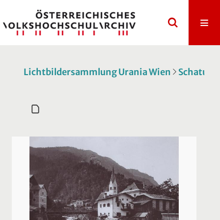
Lichtbildersammlung Urania Wien
Schatulle