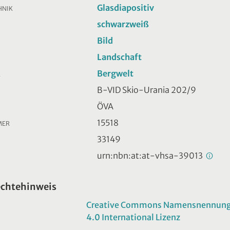
Glasdiapositiv
HNIK
schwarzweiß
Bild
Landschaft
Bergwelt
R
B-VID Skio-Urania 202/9
ÖVA
15518
MER
33149
urn:nbn:at:at-vhsa-39013
echtehinweis
Creative Commons Namensnennung -
4.0 International Lizenz