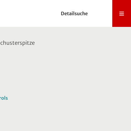
Detailsuche
schusterspitze
rols