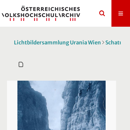
Lichtbildersammlung Urania Wien
Schatulle