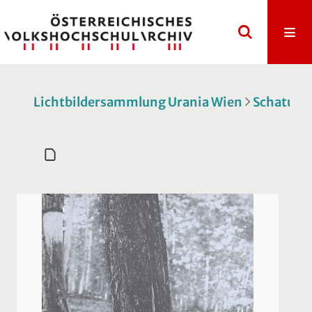
Lichtbildersammlung Urania Wien
Schatulle