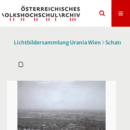
Lichtbildersammlung Urania Wien
Schatulle