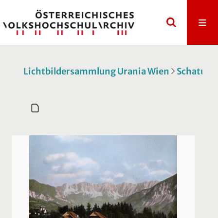
Lichtbildersammlung Urania Wien
Schatulle