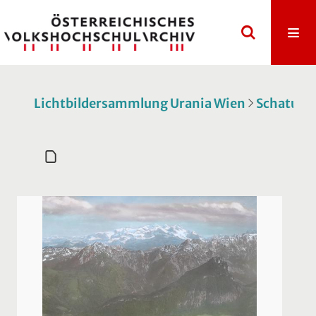
Lichtbildersammlung Urania Wien
Schatulle