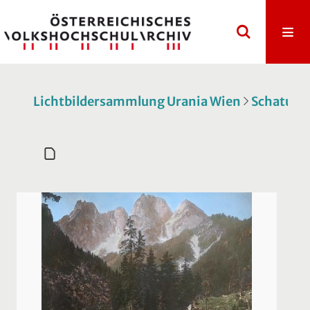
Lichtbildersammlung Urania Wien
Schatulle