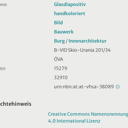
Glasdiapositiv
HNIK
handkoloriert
Bild
Bauwerk
Burg
/
Innenarchitektur
R
B-VID Skio-Urania 201/34
ÖVA
15279
MER
32910
urn:nbn:at:at-vhsa-38089
echtehinweis
Creative Commons Namensnennung -
4.0 International Lizenz