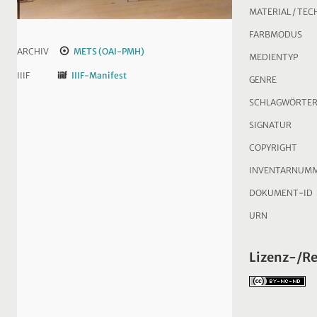
MATERIAL / TEC
FARBMODUS
ARCHIV
METS (OAI-PMH)
MEDIENTYP
IIIF
IIIF-Manifest
GENRE
SCHLAGWÖRTE
SIGNATUR
COPYRIGHT
INVENTARNUM
DOKUMENT-ID
URN
Lizenz-/R