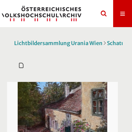
Lichtbildersammlung Urania Wien
Schatulle