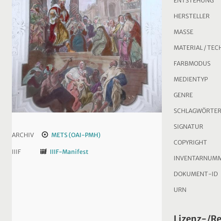
ENTSTEHUNG
HERSTELLER
MASSE
MATERIAL / TEC
FARBMODUS
MEDIENTYP
GENRE
SCHLAGWÖRTE
SIGNATUR
ARCHIV
METS (OAI-PMH)
COPYRIGHT
IIIF
IIIF-Manifest
INVENTARNUM
DOKUMENT-ID
URN
Lizenz-/R