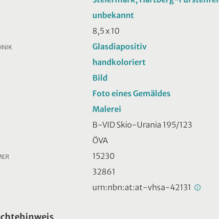
unbekannt
8,5 x 10
Glasdiapositiv
HNIK
handkoloriert
Bild
Foto eines Gemäldes
Malerei
R
B-VID Skio-Urania 195/123
ÖVA
15230
MER
32861
urn:nbn:at:at-vhsa-42131
echtehinweis