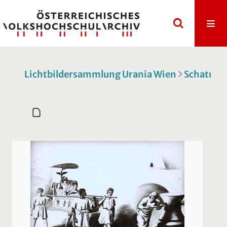
Lichtbildersammlung Urania Wien
Schatull