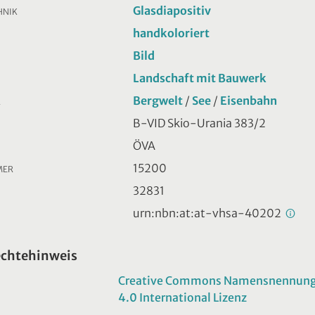
Glasdiapositiv
HNIK
handkoloriert
Bild
Landschaft mit Bauwerk
Bergwelt
/
See
/
Eisenbahn
R
B-VID Skio-Urania 383/2
ÖVA
15200
MER
32831
urn:nbn:at:at-vhsa-40202
echtehinweis
Creative Commons Namensnennung -
4.0 International Lizenz