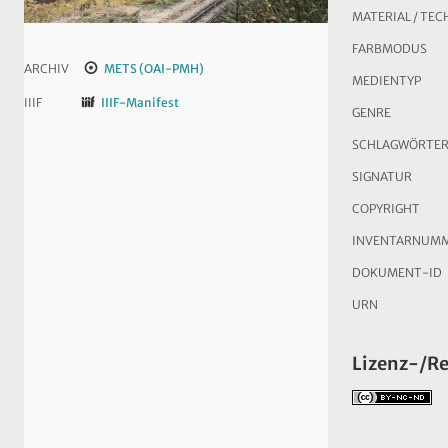
MATERIAL / TEC
FARBMODUS
ARCHIV
METS (OAI-PMH)
MEDIENTYP
IIIF
IIIF-Manifest
GENRE
SCHLAGWÖRTE
SIGNATUR
COPYRIGHT
INVENTARNUM
DOKUMENT-ID
URN
Lizenz-/R