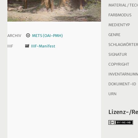
MATERIAL / TEC
FARBMODUS
MEDIENTYP
GENRE
ARCHIV
METS (OAI-PMH)
SCHLAGWÖRTE
IIIF
IIIF-Manifest
SIGNATUR
COPYRIGHT
INVENTARNUM
DOKUMENT-ID
URN
Lizenz-/R