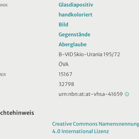
Glasdiapositiv
HNIK
handkoloriert
Bild
Gegenstände
Aberglaube
R
B-VID Skio-Urania 195/72
ÖVA
15167
MER
32798
urn:nbn:at:at-vhsa-41659
echtehinweis
Creative Commons Namensnennung -
4.0 International Lizenz